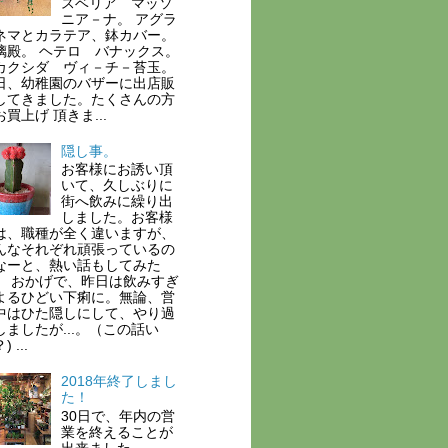
スベリア マッソ
ニア－ナ。 アグラ
ネマとカラテア、鉢カバー。
璃殿。 ヘテロ バナックス。
カクシダ ヴィ－チ－苔玉。
日、幼稚園のバザーに出店販
してきました。たくさんの方
買上げ 頂きま...
隠し事。
お客様にお誘い頂
いて、久しぶりに
街へ飲みに繰り出
しました。お客様
は、職種が全く違いますが、
んなそれぞれ頑張っているの
なーと、熱い話もしてみた
。 おかげで、昨日は飲みすぎ
よるひどい下痢に。無論、営
中はひた隠しにして、やり過
しましたが...。（この話い
 ...
2018年終了しまし
た！
30日で、年内の営
業を終えることが
出来ました。