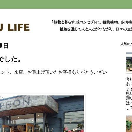
人気の
曜日
トでした。
イベント、来店、お買上げ頂いたお客様ありがとうござい
客
あ
ま
思
願
は
して