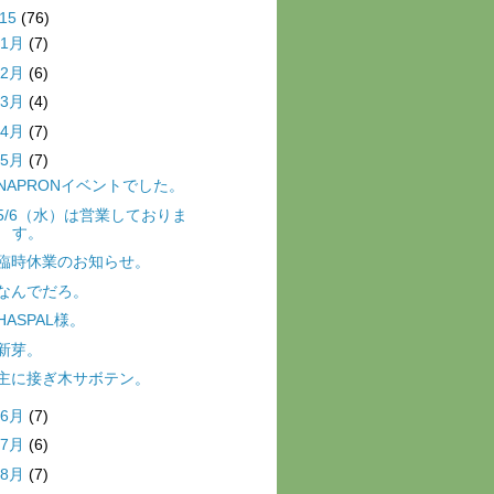
015
(76)
1月
(7)
2月
(6)
3月
(4)
4月
(7)
5月
(7)
NAPRONイベントでした。
5/6（水）は営業しておりま
す。
臨時休業のお知らせ。
なんでだろ。
HASPAL様。
新芽。
主に接ぎ木サボテン。
6月
(7)
7月
(6)
8月
(7)