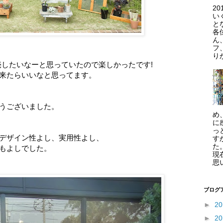
2
い
と
各
ん、
フ
り
売したいなーと思っていたので楽しかったです!
来たらいいなと思ってます。
うございました。
め
に
っ
デザイン性よし、実用性よし、
す
た
もよしでした。
現
思い
ブログ
►
2
►
2