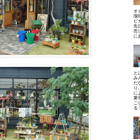
オ
瑠
ビ
先
売
にお
と
み
だ
り
に
業
ご
る？)