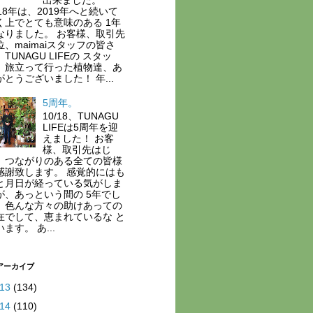
018年は、2019年へと続いて
く上でとても意味のある 1年
なりました。 お客様、取引先
位、maimaiスタッフの皆さ
TUNAGU LIFEの スタッ
、旅立って行った植物達、あ
がとうございました！ 年...
5周年。
10/18、TUNAGU
LIFEは5周年を迎
えました！ お客
様、取引先はじ
、つながりのある全ての皆様
感謝致します。 感覚的にはも
と月日が経っている気がしま
が、あっという間の 5年でし
。色んな方々の助けあっての
在でして、恵まれているな と
ます。 あ...
アーカイブ
013
(134)
014
(110)