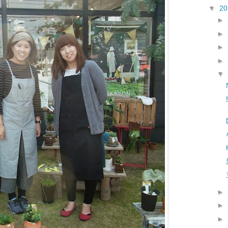
▼
2
►
►
►
►
▼
►
►
►