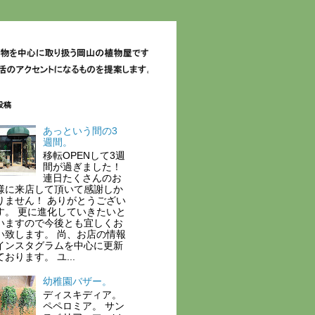
投稿
あっという間の3
週間。
移転OPENして3週
間が過ぎました！
連日たくさんのお
様に来店して頂いて感謝しか
りません！ ありがとうござい
す。 更に進化していきたいと
いますので今後とも宜しくお
い致します。 尚、お店の情報
インスタグラムを中心に更新
おります。 ユ...
幼稚園バザー。
ディスキディア。
ペペロミア。 サン