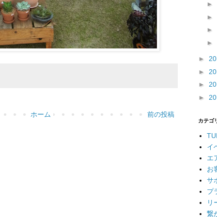
►
►
►
►
►
2
►
2
►
2
►
2
ホーム
前の投稿
カテゴ
TU
イ
エ
お
サ
プ
リ
繋